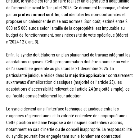
Ensuite, le syndic est tenu de faire réaliser un diagnostic d’adaptabilité
de l’immeuble avant le 1er juillet 2025. Ce document technique, réalisé
par un
professionnel certifié
, doit identifier les non-conformités et
proposer un calendrier de mise aux normes. Son coût, estimé entre 2
000 et 5 000 euros selon la taille de la copropriété, est imputable au
budget de fonctionnement, sans nécessité de vote spécifique (décret
n°2024-127, art. 3).
Enfin, le syndic doit élaborer un plan pluriannuel de travaux intégrant les
adaptations requises. Cette programmation doit être soumise au vote
de l’assemblée générale au plus tard le 31 décembre 2025. La
particularité juridique réside dans la
majorité applicable
: contrairement
aux travaux d’amélioration classiques (majorité de l’article 25), les
adaptations d’accessibilité relèvent de l’article 24 (majorité simple), ce
qui facilite considérablement leur adoption.
Le syndic devient ainsi l’interface technique et juridique entre les
exigences réglementaires et la volonté collective des copropriétaires.
Cette position médiane l’expose à des risques contentieux accrus,
notamment en cas d’inertie ou de conseil inapproprié. La responsabilité
du syndic pourrait être engagée tant sur le fondement contractuel