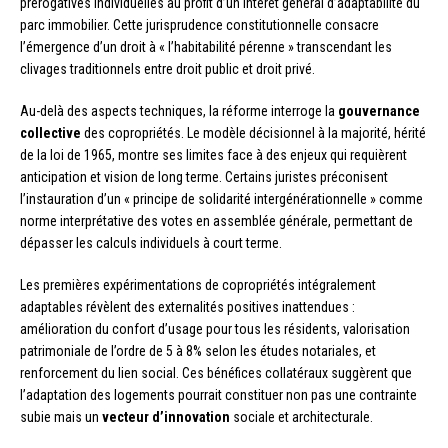
prérogatives individuelles au profit d’un intérêt général d’adaptabilité du
parc immobilier. Cette jurisprudence constitutionnelle consacre
l’émergence d’un droit à « l’habitabilité pérenne » transcendant les
clivages traditionnels entre droit public et droit privé.
Au-delà des aspects techniques, la réforme interroge la
gouvernance
collective
des copropriétés. Le modèle décisionnel à la majorité, hérité
de la loi de 1965, montre ses limites face à des enjeux qui requièrent
anticipation et vision de long terme. Certains juristes préconisent
l’instauration d’un « principe de solidarité intergénérationnelle » comme
norme interprétative des votes en assemblée générale, permettant de
dépasser les calculs individuels à court terme.
Les premières expérimentations de copropriétés intégralement
adaptables révèlent des externalités positives inattendues :
amélioration du confort d’usage pour tous les résidents, valorisation
patrimoniale de l’ordre de 5 à 8% selon les études notariales, et
renforcement du lien social. Ces bénéfices collatéraux suggèrent que
l’adaptation des logements pourrait constituer non pas une contrainte
subie mais un
vecteur d’innovation
sociale et architecturale.