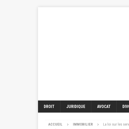
DROIT
JURIDIQUE
AVOCAT
DIV
ACCUEIL
IMMOBILIER
La loi sur les se